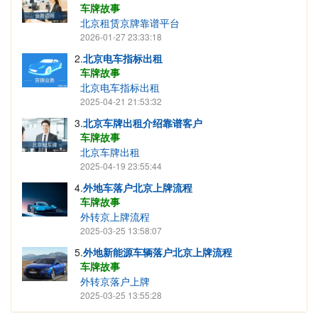
车牌故事
北京租赁京牌靠谱平台
2026-01-27 23:33:18
2.
北京电车指标出租
车牌故事
北京电车指标出租
2025-04-21 21:53:32
3.
北京车牌出租介绍靠谱客户
车牌故事
北京车牌出租
2025-04-19 23:55:44
4.
外地车落户北京上牌流程
车牌故事
外转京上牌流程
2025-03-25 13:58:07
5.
外地新能源车辆落户北京上牌流程
车牌故事
外转京落户上牌
2025-03-25 13:55:28