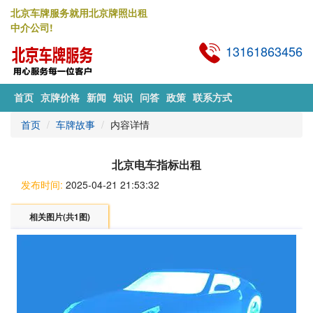
北京车牌服务就用北京牌照出租
中介公司!
13161863456
首页
京牌价格
新闻
知识
问答
政策
联系方式
首页
车牌故事
内容详情
北京电车指标出租
发布时间:
2025-04-21 21:53:32
相关图片(共1图)